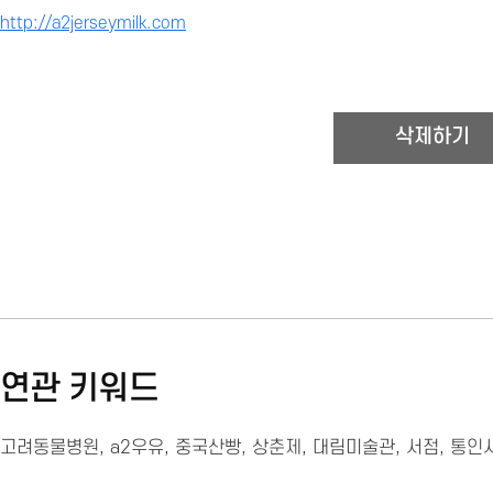
http://a2jerseymilk.com
연관 키워드
고려동물병원
,
a2우유
,
중국산빵
,
상춘제
,
대림미술관
,
서점
,
통인